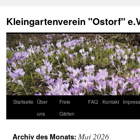
Zum
Inhalt
Kleingartenverein "Ostorf" e.
springen
Startseite
Über
Freie
FAQ
Kontakt
Impres
uns
Gärten
Mai 2026
Archiv des Monats: