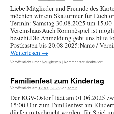
2025
Liebe Mitglieder und Freunde des Kart
möchten wir ein Skatturnier für Euch or
Termin: Samstag 30.08.2025 um 15.00
VereinshausAuch Rommèspiel ist möglic
besteht.Die Anmeldung gebt uns bitte f
Postkasten bis 20.08.2025:Name / Verei
Weiterlesen
→
für
Veröffentlicht unter
Neuigkeiten
|
Kommentare deaktiviert
Skattur
am
30.08.
Familienfest zum Kindertag
im
Verein
Veröffentlicht am
12 Mai, 2025
von
admin
Der KGV-Ostorf lädt am 01.06.2025 zw
15:00 Uhr zum Familienfest am Kindert
dürfen mitgebracht werden, für Spiel u