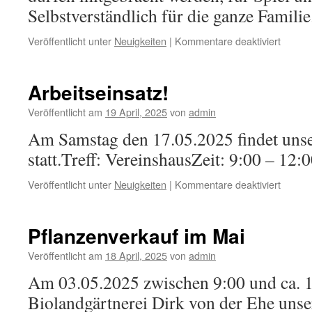
Selbstverständlich für die ganze Familie
für
Veröffentlicht unter
Neuigkeiten
|
Kommentare deaktiviert
Familie
zum
Kinder
Arbeitseinsatz!
Veröffentlicht am
19 April, 2025
von
admin
Am Samstag den 17.05.2025 findet unser
statt.Treff: VereinshausZeit: 9:00 – 12:
für
Veröffentlicht unter
Neuigkeiten
|
Kommentare deaktiviert
Arbeits
Pflanzenverkauf im Mai
Veröffentlicht am
18 April, 2025
von
admin
Am 03.05.2025 zwischen 9:00 und ca. 1
Bioland­gärtnerei Dirk von der Ehe unse