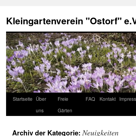
Zum
Inhalt
Kleingartenverein "Ostorf" e.
springen
Startseite
Über
Freie
FAQ
Kontakt
Impres
uns
Gärten
Neuigkeiten
Archiv der Kategorie: