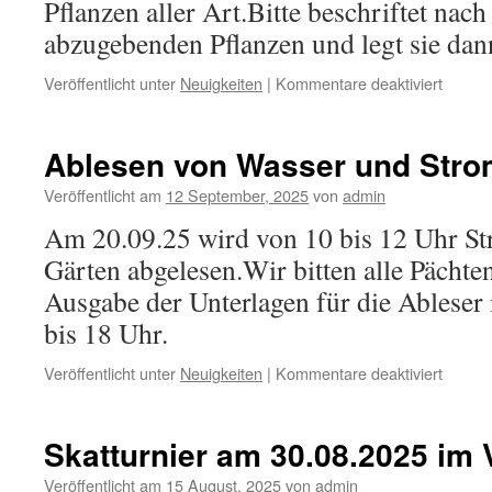
Pflanzen aller Art.Bitte beschriftet nac
abzugebenden Pflanzen und legt sie d
für
Veröffentlicht unter
Neuigkeiten
|
Kommentare deaktiviert
Wir
tausch
Ablesen von Wasser und Stro
Veröffentlicht am
12 September, 2025
von
admin
Am 20.09.25 wird von 10 bis 12 Uhr St
Gärten abgelesen.Wir bitten alle Pächt
Ausgabe der Unterlagen für die Ableser
bis 18 Uhr.
für
Veröffentlicht unter
Neuigkeiten
|
Kommentare deaktiviert
Ablese
von
Wasse
Skatturnier am 30.08.2025 im
und
Strom
Veröffentlicht am
15 August, 2025
von
admin