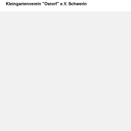
Frühja
Kleingartenverein "Ostorf" e.V. Schwerin
bis
03.04.