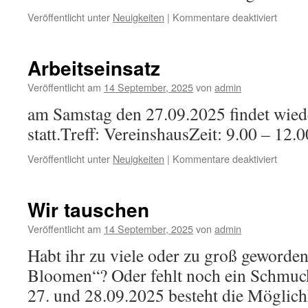
für
Veröffentlicht unter
Neuigkeiten
|
Kommentare deaktiviert
Das
Wasse
wird
Arbeitseinsatz
abgeste
Veröffentlicht am
14 September, 2025
von
admin
am Samstag den 27.09.2025 findet wiede
statt.Treff: VereinshausZeit: 9.00 – 12.
für
Veröffentlicht unter
Neuigkeiten
|
Kommentare deaktiviert
Arbeits
Wir tauschen
Veröffentlicht am
14 September, 2025
von
admin
Habt ihr zu viele oder zu groß geworde
Bloomen“? Oder fehlt noch ein Schmu
27. und 28.09.2025 besteht die Möglic